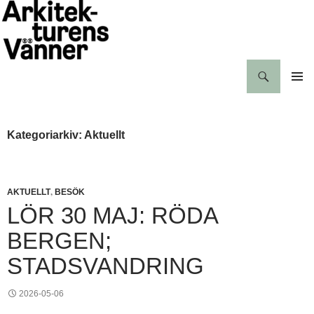
Hoppa
till
innehåll
Sök
Arkitekturens vänner
PRIMÄR
MENY
Kategoriarkiv: Aktuellt
,
AKTUELLT
BESÖK
LÖR 30 MAJ: RÖDA
BERGEN;
STADSVANDRING
2026-05-06