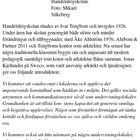
Handelshögskolan.
Foto: Mikael
Silkeberg
Handelshögskolan ritades av Ivar Tengbom och invigdes 1926.
Under åren har skolan genomgått både större och mindre
förändringar och tillbyggnader, med Åke Ahlström 1976, Ahrbom &
Partner 2011 och Tengboms kontor som arkitekter. Nu senast har
några traditionella klassrum byggts om och anpassats till modern
pedagogik samtidigt som konst och arkitektur flätas samman. Jonas
Kjellander på Sweco, som varit ansvarig arkitekt och ljusdesigner,
ger oss följande introduktion;
Vi kommer att vandra runt i lokalerna och uppleva det
imponerande konstutbud som bäddats in i miljön. Det gäller sociala
utrymmen och kommunikationsytor såväl som undervisningslokaler.
Grundtanken är att tillstå kon- stens kapacitet att generera sinnliga
och kognitiva upplevelser. Något som förstärker förmågan att tänka
kritiskt och fördjupar förståelsen av oss själva och världen omkring
oss.
Vi kommer också att titta närmare på några undervisningslokaler,