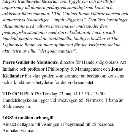
tidigare traditionella klassrum som byggts om och inretts för
anpassning till modern pedagogik samtidigt som konst och
arkitektur flätas samman. I The Cabinet Room klättrar konsten och
sittplatserna bokstavligen ”uppåt väggarna”. Den lösa inredningen
tillsammans med valbara ljusscenarier understöder flera
pedagogiska situationer med större kollaborativt och socialt
innehåll jämfört med de traditionella. Slutligen besöker vi The
Lighthouse Room, en plats optimerad för den viktigaste sociala
aktiviteten av alla, ”det goda samtalet”.
Pierre Guillet de Monthoux
, director för Handelshögskolans Art
Jonas
Initiative och professor i Philosophy & Mannagement och
Kjellander
blir våra guider, som kommer att berätta om konstens
och arkitekturens betydelse för det goda samtalet.
TID OCH PLATS:
Torsdag 23 maj, kl 17.30 – 19.00.
Handelshögskolan ligger vid Sveavägen 65. Närmaste T-bana är
Rådmansgatan.
OBS! Anmälan och avgift
Antalet deltagare till visningen är begränsad till 25 personer.
Anmälan via mail.