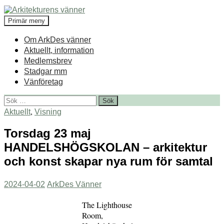
Hoppa
till
Sök
Primär meny
innehåll
Arkitekturens vänner
Om ArkDes vänner
Aktuellt, information
Medlemsbrev
Stadgar mm
Vänföretag
Sök
efter:
,
Aktuellt
Visning
Torsdag 23 maj
HANDELSHÖGSKOLAN – arkitektur
och konst skapar nya rum för samtal
2024-04-02
ArkDes Vänner
The Lighthouse
Room,