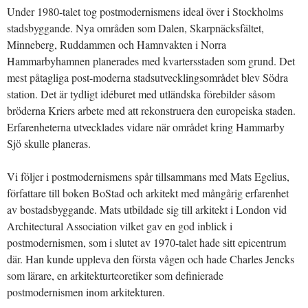
Under 1980-talet tog postmodernismens ideal över i Stockholms
stadsbyggande. Nya områden som Dalen, Skarpnäcksfältet,
Minneberg, Ruddammen och Hamnvakten i Norra
Hammarbyhamnen planerades med kvartersstaden som grund. Det
mest påtagliga post-moderna stadsutvecklingsområdet blev Södra
station. Det är tydligt idéburet med utländska förebilder såsom
bröderna Kriers arbete med att rekonstruera den europeiska staden.
Erfarenheterna utvecklades vidare när området kring Hammarby
Sjö skulle planeras.
Vi följer i postmodernismens spår tillsammans med Mats Egelius,
författare till boken BoStad och arkitekt med mångårig erfarenhet
av bostadsbyggande. Mats utbildade sig till arkitekt i London vid
Architectural Association vilket gav en god inblick i
postmodernismen, som i slutet av 1970-talet hade sitt epicentrum
där. Han kunde uppleva den första vågen och hade Charles Jencks
som lärare, en arkitekturteoretiker som definierade
postmodernismen inom arkitekturen.