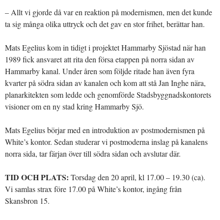
– Allt vi gjorde då var en reaktion på modernismen, men det kunde
ta sig många olika uttryck och det gav en stor frihet, berättar han.
Mats Egelius kom in tidigt i projektet Hammarby Sjöstad när han
1989 fick ansvaret att rita den försa etappen på norra sidan av
Hammarby kanal. Under åren som följde ritade han även fyra
kvarter på södra sidan av kanalen och kom att stå Jan Inghe nära,
planarkitekten som ledde och genomförde Stadsbyggnadskontorets
visioner om en ny stad kring Hammarby Sjö.
Mats Egelius börjar med en introduktion av postmodernismen på
White’s kontor. Sedan studerar vi postmoderna inslag på kanalens
norra sida, tar färjan över till södra sidan och avslutar där.
TID OCH PLATS:
Torsdag den 20 april, kl 17.00 – 19.30 (ca).
Vi samlas strax före 17.00 på White’s kontor, ingång från
Skansbron 15.