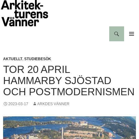
Hoppa
till
innehåll
Sök
Arkitekturens vänner
PRIMÄR
MENY
,
AKTUELLT
STUDIEBESÖK
TOR 20 APRIL
HAMMARBY SJÖSTAD
OCH POSTMODERNISMEN
2023-03-17
ARKDES VÄNNER