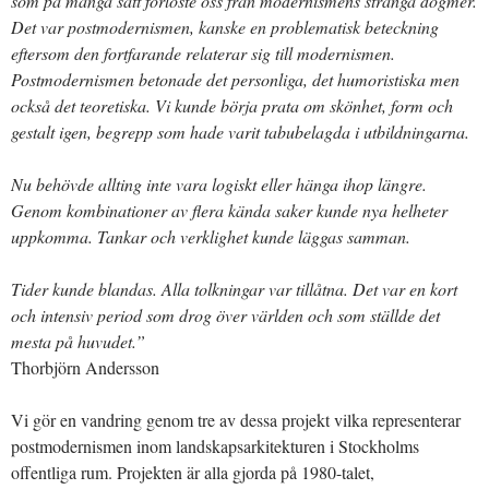
som på många sätt förlöste oss från modernismens stränga dogmer.
Det var postmodernismen, kanske en problematisk beteckning
eftersom den fortfarande relaterar sig till modernismen.
Postmodernismen betonade det personliga, det humoristiska men
också det teoretiska. Vi kunde börja prata om skönhet, form och
gestalt igen, begrepp som hade varit tabubelagda i utbildningarna.
Nu behövde allting inte vara logiskt eller hänga ihop längre.
Genom kombinationer av flera kända saker kunde nya helheter
uppkomma. Tankar och verklighet kunde läggas samman.
Tider kunde blandas. Alla tolkningar var tillåtna. Det var en kort
och intensiv period som drog över världen och som ställde det
mesta på huvudet.”
Thorbjörn Andersson
Vi gör en vandring genom tre av dessa projekt vilka representerar
postmodernismen inom landskapsarkitekturen i Stockholms
offentliga rum. Projekten är alla gjorda på 1980-talet,