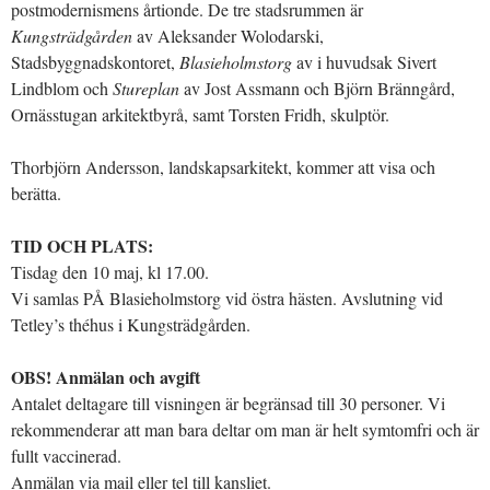
postmodernismens årtionde. De tre stadsrummen är
Kungsträdgården
av Aleksander Wolodarski,
Stadsbyggnadskontoret,
Blasieholmstorg
av i huvudsak Sivert
Lindblom och
Stureplan
av Jost Assmann och Björn Bränngård,
Ornässtugan arkitektbyrå, samt Torsten Fridh, skulptör.
Thorbjörn Andersson, landskapsarkitekt, kommer att visa och
berätta.
TID OCH PLATS:
Tisdag den 10 maj, kl 17.00.
Vi samlas PÅ Blasieholmstorg vid östra hästen. Avslutning vid
Tetley’s théhus i Kungsträdgården.
OBS! Anmälan och avgift
Antalet deltagare till visningen är begränsad till 30 personer. Vi
rekommenderar att man bara deltar om man är helt symtomfri och är
fullt vaccinerad.
Anmälan via mail eller tel till kansliet.