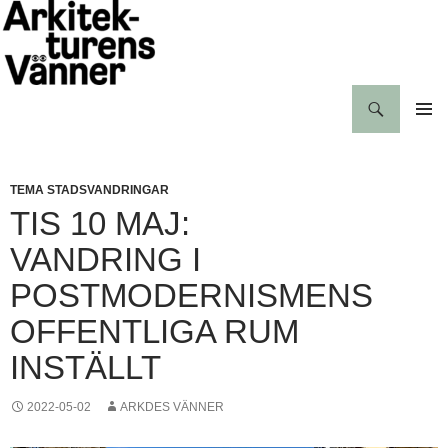
Hoppa
till
innehåll
Sök
Arkitekturens vänner
PRIMÄR
MENY
TEMA STADSVANDRINGAR
TIS 10 MAJ:
VANDRING I
POSTMODERNISMENS
OFFENTLIGA RUM
INSTÄLLT
2022-05-02
ARKDES VÄNNER