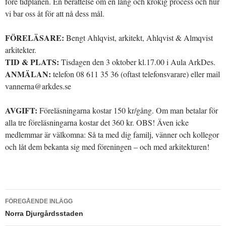
före tidplanen. En berättelse om en lång och krokig process och hur
vi bar oss åt för att nå dess mål.
FÖRELÄSARE:
Bengt Ahlqvist, arkitekt, Ahlqvist & Almqvist
arkitekter.
TID & PLATS:
Tisdagen den 3 oktober kl.17.00 i Aula ArkDes.
ANMÄLAN:
telefon 08 611 35 36 (oftast telefonsvarare) eller mail
vannerna@arkdes.se
AVGIFT:
Föreläsningarna kostar 150 kr/gång. Om man betalar för
alla tre föreläsningarna kostar det 360 kr. OBS! Även icke
medlemmar är välkomna: Så ta med dig familj, vänner och kollegor
och låt dem bekanta sig med föreningen – och med arkitekturen!
Inläggsnavigering
FÖREGÅENDE INLÄGG
Norra Djurgårdsstaden