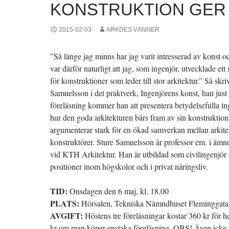
KONSTRUKTION GER
2015-02-03
ARKDES VÄNNER
”Så länge jag minns har jag varit intresserad av konst o
var därför naturligt att jag, som ingenjör, utvecklade e
för konstruktioner som leder till stor arkitektur.” Så skri
Samuelsson i det praktverk, Ingenjörens konst, han just a
föreläsning kommer han att presentera betydelsefulla ing
hur den goda arkitekturen bärs fram av sin konstruktio
argumenterar stark för en ökad samverkan mellan arkite
konstruktörer. Sture Samuelsson är professor em. i ämn
vid KTH Arkitektur. Han är utbildad som civilingenjör 
positioner inom högskolor och i privat näringsliv.
TID:
Onsdagen den 6 maj, kl. 18.00
PLATS:
Hörsalen, Tekniska Nämndhuset Fleminggata
AVGIFT:
Höstens tre föreläsningar kostar 360 kr för 
kr om man köper enstaka föreläsning. OBS! Även icke