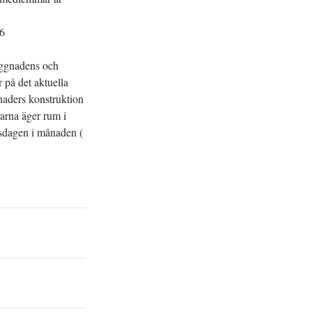
96
yggnadens och
 på det aktuella
naders konstruktion
arna äger rum i
nsdagen i månaden (