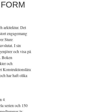
 FORM
ch arkitektur. Det
tt stort engagemang
ver Sture
vslutat. I sin
enjörer och visa på
n. Boken
kter och
et Konstruktionslära
och har haft olika
n 4
hela serien och 150
 medlemmar är