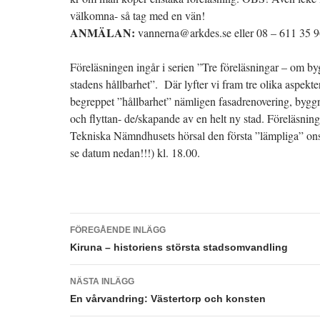
välkomna- så tag med en vän!
ANMÄLAN:
vannerna@arkdes.se eller 08 – 611 35 
Föreläsningen ingår i serien ”Tre föreläsningar – om b
stadens hållbarhet”. Där lyfter vi fram tre olika aspekter
begreppet ”hållbarhet” nämligen fasadrenovering, bygg
och flyttan- de/skapande av en helt ny stad. Föreläsning
Tekniska Nämndhusets hörsal den första ”lämpliga” o
se datum nedan!!!) kl. 18.00.
Inläggsnavigering
FÖREGÅENDE INLÄGG
Kiruna – historiens största stadsomvandling
NÄSTA INLÄGG
En vårvandring: Västertorp och konsten