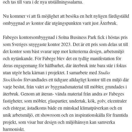
och tas till vara i de nya utställningssalarna.
Nu kommer vi att få möjlighet att besöka en helt nyligen färdigställd
ombyggnad av kontor där utgångspunkten varit just Återbruk.
Fabeges kontorsombyggnad i Solna Business Park fick i höstas pris
som Sveriges snyggaste kontor 2023. Det är ett pris som delas ut till
det kontor som bäst svarar upp mot kriterierna design, arbetsmiljö
och nytänkande. För Fabege blev det en tydlig manifestation för
deras engagemang för hållbarhet, där återbruk inte bara står i fokus
utan utgör hela kärnan i projektet. I samarbete med
Studio
Stockholm
förvandlades ett tidigare alldagligt kontor till en miljö där
varje beslut, från valet av byggnadsmaterial till möbler, grundades i
återbruk. Genom att återan- vända material från andra av Fabeges
fastigheter, som möbler, glaspartier, undertak, kök, golv, elcentraler
och elstegar, åstadkoms både en minskad klimatpåverkan och en
unik arbetsmiljö, ett showroom och en inspirationskälla för framtida
projekt, som visar hur design och miljöhänsyn kan samverka
harmoniskt.