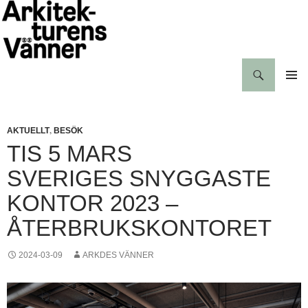
Hoppa
till
innehåll
Sök
Arkitekturens vänner
PRIMÄR
MENY
,
AKTUELLT
BESÖK
TIS 5 MARS
SVERIGES SNYGGASTE
KONTOR 2023 –
ÅTERBRUKSKONTORET
2024-03-09
ARKDES VÄNNER