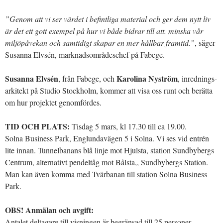
”Genom att vi ser värdet i befintliga material och ger dem nytt liv
är det ett gott exempel på hur vi både bidrar till att. minska vår
miljöpåvekan och samtidigt skapar en mer hållbar framtid.”
, säger
Susanna Elvsén, marknadsområdeschef på Fabege.
Susanna Elvsén
Karolina Nyström
, från Fabege, och
, inrednings-
arkitekt på Studio Stockholm, kommer att visa oss runt och berätta
om hur projektet genomfördes.
TID OCH PLATS:
Tisdag 5 mars, kl 17.30 till ca 19.00.
Solna Business Park, Englundavägen 5 i Solna. Vi ses vid entrén
lite innan. Tunnelbanans blå linje mot Hjulsta, station Sundbybergs
Centrum, alternativt pendeltåg mot Bålsta,, Sundbybergs Station.
Man kan även komma med Tvärbanan till station Solna Business
Park.
OBS! Anmälan och avgift:
Antalet deltagare till visningen är begränsad till 25 personer.